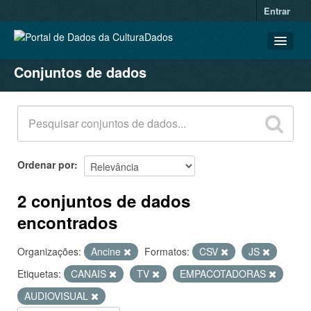
Entrar
Conjuntos de dados
CONJUNTOS DE DADOS
ORGANIZAÇÕES
GRUPOS
SOBRE
Ordenar por
2 conjuntos de dados
encontrados
Organizações:
Ancine
Formatos:
CSV
JS
Etiquetas:
CANAIS
TV
EMPACOTADORAS
AUDIOVISUAL