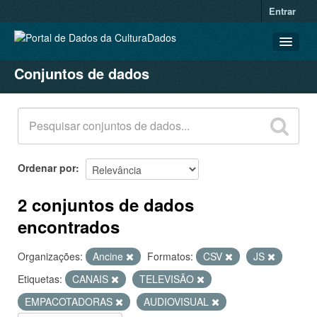
Entrar
Conjuntos de dados
CONJUNTOS DE DADOS
ORGANIZAÇÕES
GRUPOS
SOBRE
Ordenar por
2 conjuntos de dados
encontrados
Organizações:
Ancine
Formatos:
CSV
JS
Etiquetas:
CANAIS
TELEVISÃO
EMPACOTADORAS
AUDIOVISUAL