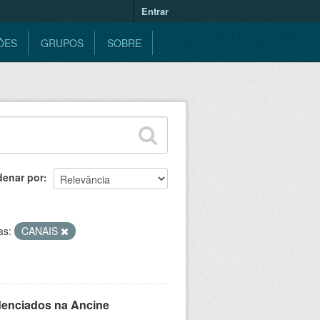
Entrar
ÕES
GRUPOS
SOBRE
denar por
as:
CANAIS
denciados na Ancine