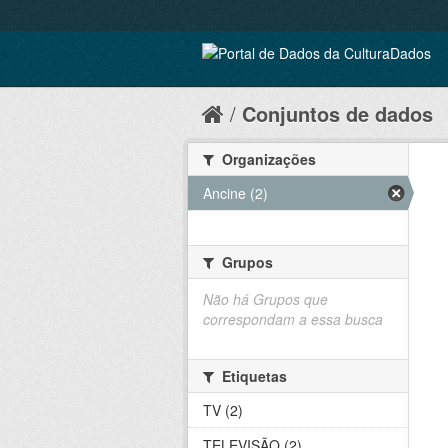
Conjuntos de dados
Organizações
Ancine (2)
Grupos
Não há Grupos que
correspondam a essa busca
Etiquetas
TV (2)
TELEVISÃO (2)