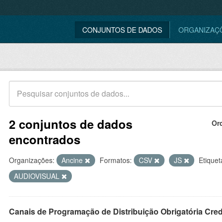
CONJUNTOS DE DADOS
ORGANIZAÇ
2 conjuntos de dados
Or
encontrados
Organizações:
Ancine
Formatos:
CSV
JS
Etiquet
AUDIOVISUAL
Canais de Programação de Distribuição Obrigatória Cre