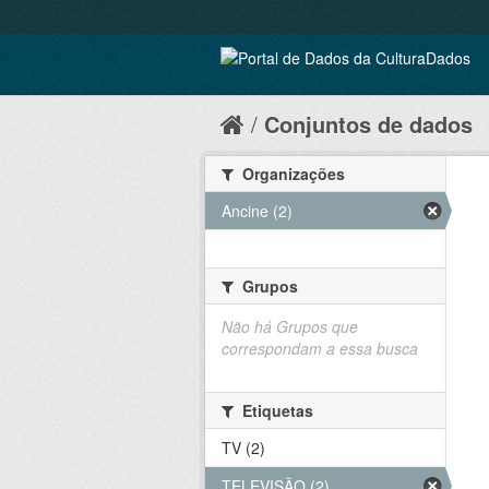
Conjuntos de dados
Organizações
Ancine (2)
Grupos
Não há Grupos que
correspondam a essa busca
Etiquetas
TV (2)
TELEVISÃO (2)