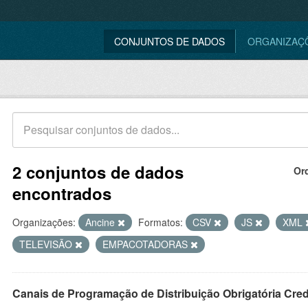
CONJUNTOS DE DADOS
ORGANIZAÇ
2 conjuntos de dados
Or
encontrados
Organizações:
Ancine
Formatos:
CSV
JS
XML
TELEVISÃO
EMPACOTADORAS
Canais de Programação de Distribuição Obrigatória Cre