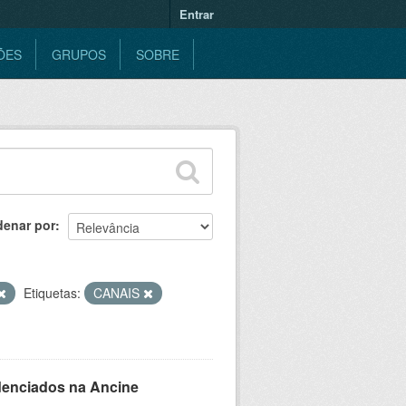
Entrar
ÕES
GRUPOS
SOBRE
denar por
Etiquetas:
CANAIS
denciados na Ancine