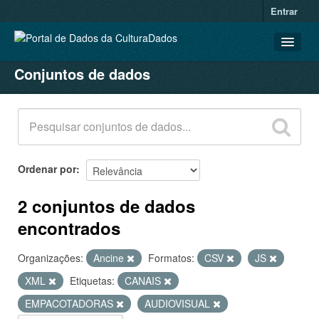
Entrar
Conjuntos de dados
CONJUNTOS DE DADOS
ORGANIZAÇÕES
GRUPOS
SOBRE
Ordenar por
2 conjuntos de dados
encontrados
Organizações:
Ancine
Formatos:
CSV
JS
XML
Etiquetas:
CANAIS
EMPACOTADORAS
AUDIOVISUAL