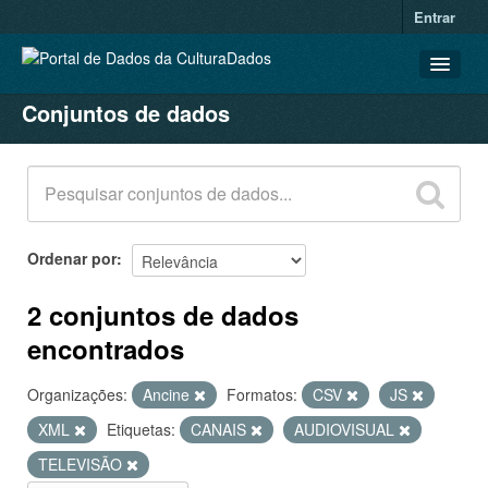
Entrar
Conjuntos de dados
CONJUNTOS DE DADOS
ORGANIZAÇÕES
GRUPOS
SOBRE
Ordenar por
2 conjuntos de dados
encontrados
Organizações:
Ancine
Formatos:
CSV
JS
XML
Etiquetas:
CANAIS
AUDIOVISUAL
TELEVISÃO