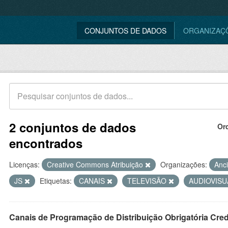
CONJUNTOS DE DADOS
ORGANIZAÇ
2 conjuntos de dados
Or
encontrados
Licenças:
Creative Commons Atribuição
Organizações:
Anc
JS
Etiquetas:
CANAIS
TELEVISÃO
AUDIOVIS
Canais de Programação de Distribuição Obrigatória Cre