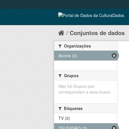
Conjuntos de dados
Organizações
Ancine (2)
Grupos
Não há Grupos que
correspondam a essa busca
Etiquetas
TV (2)
TELEVISÃO (2)