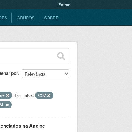
Entrar
ÕES
GRUPOS
SOBRE
denar por
ine
Formatos:
CSV
UAL
denciados na Ancine