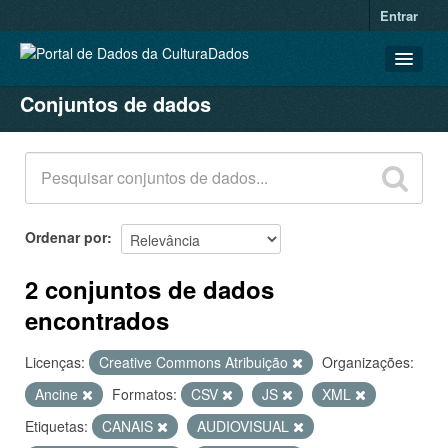
Entrar
Conjuntos de dados
CONJUNTOS DE DADOS
ORGANIZAÇÕES
GRUPOS
SOBRE
Ordenar por
2 conjuntos de dados
encontrados
Licenças:
Creative Commons Atribuição
Organizações:
Ancine
Formatos:
CSV
JS
XML
Etiquetas:
CANAIS
AUDIOVISUAL