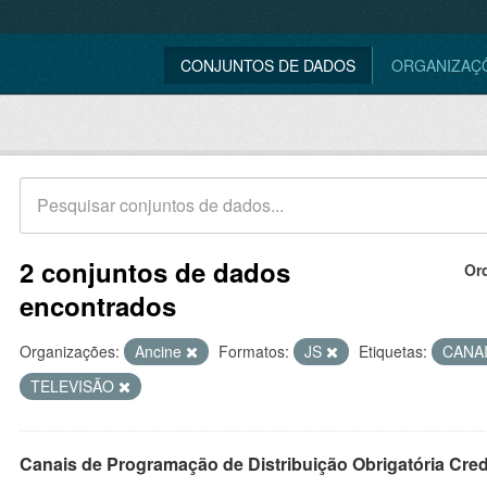
CONJUNTOS DE DADOS
ORGANIZAÇ
2 conjuntos de dados
Or
encontrados
Organizações:
Ancine
Formatos:
JS
Etiquetas:
CANA
TELEVISÃO
Canais de Programação de Distribuição Obrigatória Cre