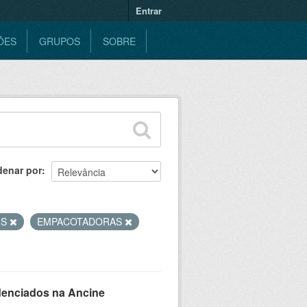
Entrar
ÕES
GRUPOS
SOBRE
denar por
IS
EMPACOTADORAS
denciados na Ancine