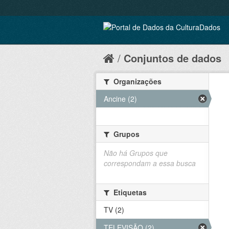
Conjuntos de dados
Organizações
Ancine (2)
Grupos
Não há Grupos que
correspondam a essa busca
Etiquetas
TV (2)
TELEVISÃO (2)