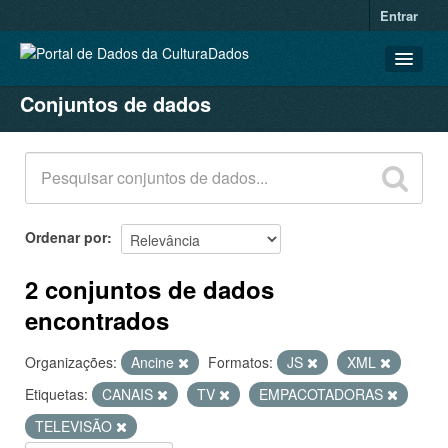
Entrar
Conjuntos de dados
CONJUNTOS DE DADOS
ORGANIZAÇÕES
GRUPOS
SOBRE
Ordenar por
2 conjuntos de dados
encontrados
Organizações:
Ancine
Formatos:
JS
XML
Etiquetas:
CANAIS
TV
EMPACOTADORAS
TELEVISÃO