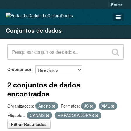
Entrar
Conjuntos de dados
CONJUNTOS DE DADOS
ORGANIZAÇÕES
GRUPOS
SOBRE
Ordenar por
2 conjuntos de dados
encontrados
Organizações:
Ancine
Formatos:
JS
XML
Etiquetas:
CANAIS
EMPACOTADORAS
Filtrar Resultados