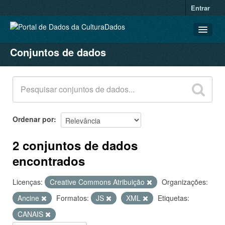
Entrar
Conjuntos de dados
CONJUNTOS DE DADOS
ORGANIZAÇÕES
GRUPOS
SOBRE
Ordenar por
2 conjuntos de dados
encontrados
Licenças:
Creative Commons Atribuição
Organizações:
Ancine
Formatos:
JS
XML
Etiquetas:
CANAIS