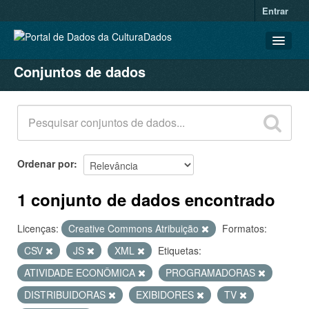
Entrar
Conjuntos de dados
CONJUNTOS DE DADOS
ORGANIZAÇÕES
GRUPOS
SOBRE
Ordenar por
1 conjunto de dados encontrado
Licenças:
Creative Commons Atribuição
Formatos:
CSV
JS
XML
Etiquetas:
ATIVIDADE ECONÔMICA
PROGRAMADORAS
DISTRIBUIDORAS
EXIBIDORES
TV