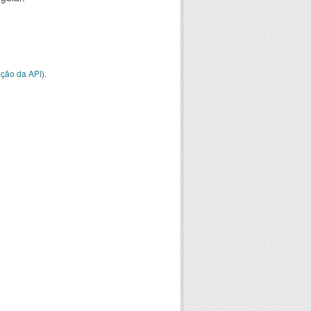
ção da API
).