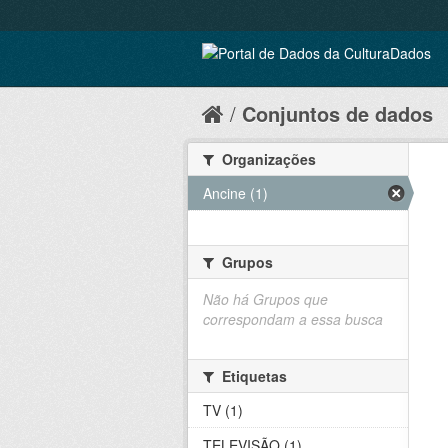
Conjuntos de dados
Organizações
Ancine (1)
Grupos
Não há Grupos que
correspondam a essa busca
Etiquetas
TV (1)
TELEVISÃO (1)