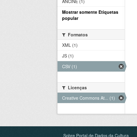
ANCINE (1)
Mostrar somente Etiquetas
popular
Formatos
XML (1)
JS (1)
CSV (1)
Licenças
Creative Commons At... (1)
Sobre Portal de Dados da Cultura