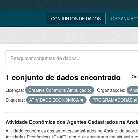
CONJUNTOS DE DADOS
ORGANIZAÇ
1 conjunto de dados encontrado
Or
Licenças:
Creative Commons Atribuição
Organizações:
Anc
Etiquetas:
ATIVIDADE ECONÔMICA
PROGRAMADORAS
Atividade Econômica dos Agentes Cadastrados na Anci
Atividade econômica dos agentes cadastrados na Ancine, de acordo
Atividades Econômicas (CNAE), e que se encontram em situação re