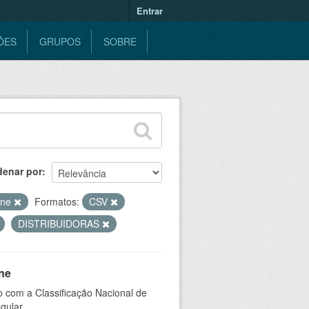
Entrar
ÕES
GRUPOS
SOBRE
denar por
ine
Formatos:
CSV
DISTRIBUIDORAS
ne
 com a Classificação Nacional de
gular.