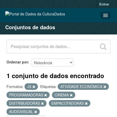
Entrar
Conjuntos de dados
CONJUNTOS DE DADOS
ORGANIZAÇÕES
GRUPOS
SOBRE
Ordenar por
1 conjunto de dados encontrado
Formatos:
JS
Etiquetas:
ATIVIDADE ECONÔMICA
PROGRAMADORAS
CINEMA
DISTRIBUIDORAS
EMPACOTADORAS
AUDIOVISUAL