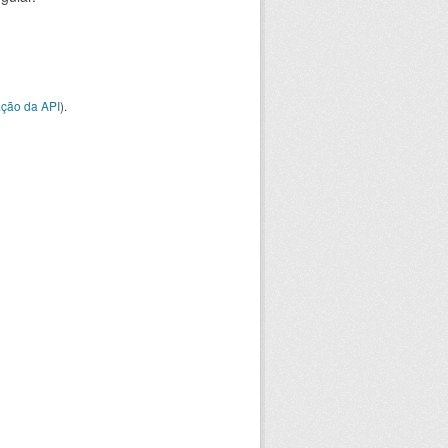
ção da API
).