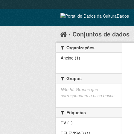
Conjuntos de dados
Organizações
Ancine (1)
Grupos
Não há Grupos que
correspondam a essa busca
Etiquetas
TV (1)
TELEVISÃO (1)