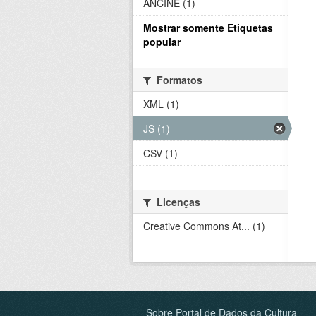
ANCINE (1)
Mostrar somente Etiquetas
popular
Formatos
XML (1)
JS (1)
CSV (1)
Licenças
Creative Commons At... (1)
Sobre Portal de Dados da Cultura