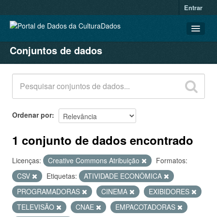
Entrar
Conjuntos de dados
CONJUNTOS DE DADOS
ORGANIZAÇÕES
GRUPOS
SOBRE
Ordenar por
1 conjunto de dados encontrado
Licenças:
Creative Commons Atribuição
Formatos:
CSV
Etiquetas:
ATIVIDADE ECONÔMICA
PROGRAMADORAS
CINEMA
EXIBIDORES
TELEVISÃO
CNAE
EMPACOTADORAS