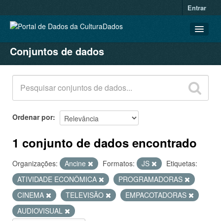
Entrar
Conjuntos de dados
CONJUNTOS DE DADOS
ORGANIZAÇÕES
GRUPOS
SOBRE
Ordenar por
1 conjunto de dados encontrado
Organizações:
Ancine
Formatos:
JS
Etiquetas:
ATIVIDADE ECONÔMICA
PROGRAMADORAS
CINEMA
TELEVISÃO
EMPACOTADORAS
AUDIOVISUAL