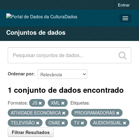
Entrar
Conjuntos de dados
CONJUNTOS DE DADOS
ORGANIZAÇÕES
GRUPOS
SOBRE
Ordenar por
1 conjunto de dados encontrado
Formatos:
JS
XML
Etiquetas:
ATIVIDADE ECONÔMICA
PROGRAMADORAS
TELEVISÃO
CNAE
TV
AUDIOVISUAL
Filtrar Resultados