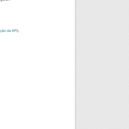
ção da API
).