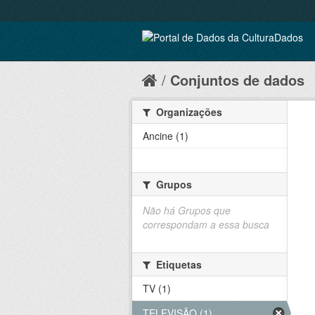
Conjuntos de dados
Organizações
Ancine (1)
Grupos
Não há Grupos que
correspondam a essa busca
Etiquetas
TV (1)
TELEVISÃO (1)