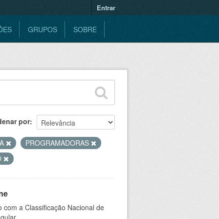
Entrar
ÕES
GRUPOS
SOBRE
denar por
CA
PROGRAMADORAS
O
ne
 com a Classificação Nacional de
gular.