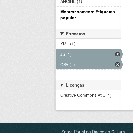
ANCINE (1)
Mostrar somente Etiquetas
popular
Formatos
XML (1)
JS (1)
CSV (1)
Licenças
Creative Commons At... (1)
Sobre Portal de Dados da Cultura