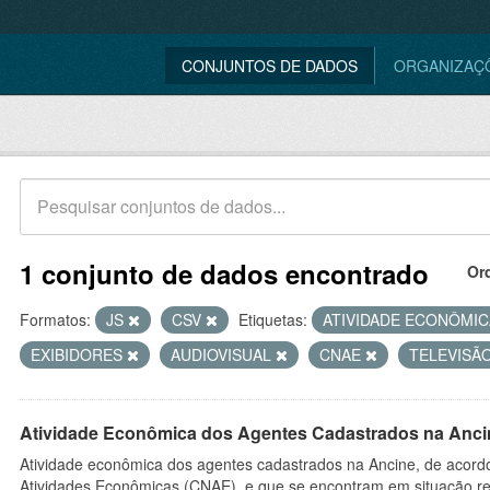
CONJUNTOS DE DADOS
ORGANIZAÇ
1 conjunto de dados encontrado
Or
Formatos:
JS
CSV
Etiquetas:
ATIVIDADE ECONÔMI
EXIBIDORES
AUDIOVISUAL
CNAE
TELEVISÃ
Atividade Econômica dos Agentes Cadastrados na Anci
Atividade econômica dos agentes cadastrados na Ancine, de acordo
Atividades Econômicas (CNAE), e que se encontram em situação re