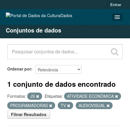
Entrar
Conjuntos de dados
CONJUNTOS DE DADOS
ORGANIZAÇÕES
GRUPOS
SOBRE
Ordenar por
1 conjunto de dados encontrado
Formatos:
JS
Etiquetas:
ATIVIDADE ECONÔMICA
PROGRAMADORAS
TV
AUDIOVISUAL
Filtrar Resultados