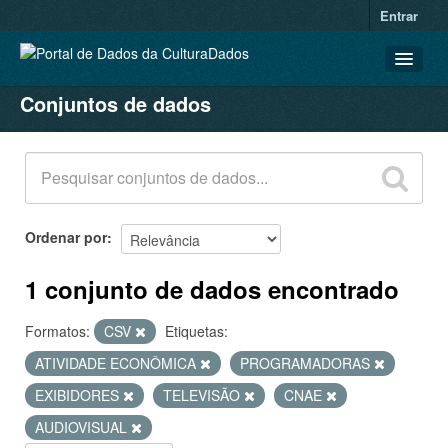
Entrar
Conjuntos de dados
CONJUNTOS DE DADOS
ORGANIZAÇÕES
GRUPOS
SOBRE
Ordenar por
1 conjunto de dados encontrado
Formatos:
CSV
Etiquetas:
ATIVIDADE ECONÔMICA
PROGRAMADORAS
EXIBIDORES
TELEVISÃO
CNAE
AUDIOVISUAL