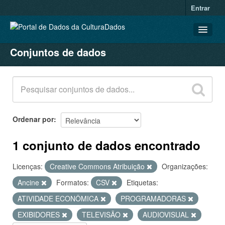
Entrar
Conjuntos de dados
CONJUNTOS DE DADOS
ORGANIZAÇÕES
GRUPOS
SOBRE
Ordenar por
1 conjunto de dados encontrado
Licenças:
Creative Commons Atribuição
Organizações:
Ancine
Formatos:
CSV
Etiquetas:
ATIVIDADE ECONÔMICA
PROGRAMADORAS
EXIBIDORES
TELEVISÃO
AUDIOVISUAL