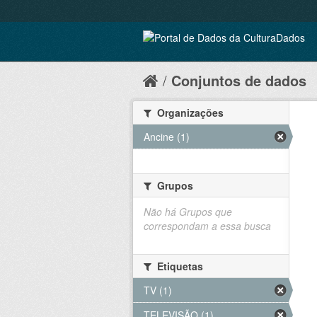
Conjuntos de dados
Organizações
Ancine (1)
Grupos
Não há Grupos que
correspondam a essa busca
Etiquetas
TV (1)
TELEVISÃO (1)