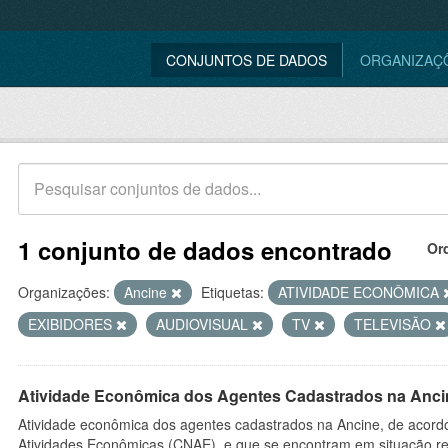
CONJUNTOS DE DADOS
ORGANIZAÇ
1 conjunto de dados encontrado
Or
Organizações:
Ancine
Etiquetas:
ATIVIDADE ECONÔMICA
EXIBIDORES
AUDIOVISUAL
TV
TELEVISÃO
Atividade Econômica dos Agentes Cadastrados na Anci
Atividade econômica dos agentes cadastrados na Ancine, de acordo
Atividades Econômicas (CNAE), e que se encontram em situação re