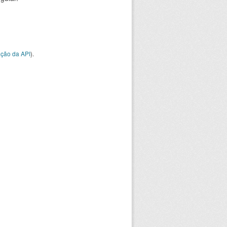
ção da API
).