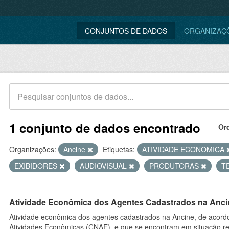
CONJUNTOS DE DADOS
ORGANIZAÇ
1 conjunto de dados encontrado
Or
Organizações:
Ancine
Etiquetas:
ATIVIDADE ECONÔMICA
EXIBIDORES
AUDIOVISUAL
PRODUTORAS
T
Atividade Econômica dos Agentes Cadastrados na Anci
Atividade econômica dos agentes cadastrados na Ancine, de acordo
Atividades Econômicas (CNAE), e que se encontram em situação re