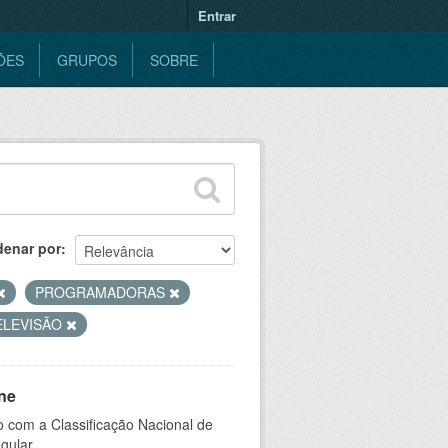
Entrar
ÕES
GRUPOS
SOBRE
denar por
PROGRAMADORAS
ELEVISÃO
ne
 com a Classificação Nacional de
gular.