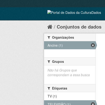
Conjuntos de dados
Organizações
Ancine (1)
Grupos
Não há Grupos que
correspondam a essa busca
Etiquetas
TV (1)
TELEVISÃO (1)