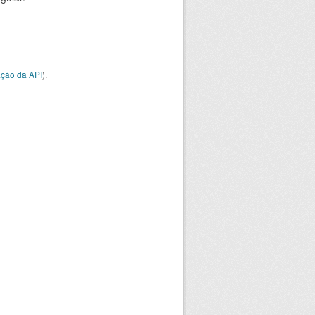
ção da API
).