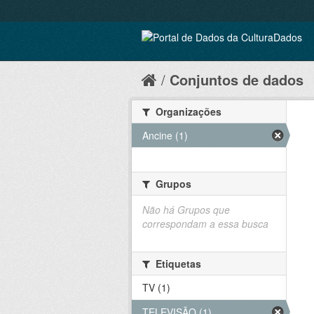
Conjuntos de dados
Organizações
Ancine (1)
Grupos
Não há Grupos que
correspondam a essa busca
Etiquetas
TV (1)
TELEVISÃO (1)