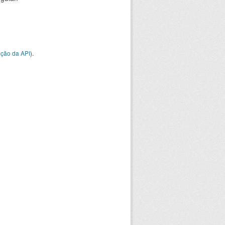
ção da API
).