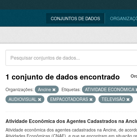
CONJUNTOS DE DADOS
ORGANIZAÇ
1 conjunto de dados encontrado
Or
Organizações:
Ancine
Etiquetas:
ATIVIDADE ECONÔMICA
AUDIOVISUAL
EMPACOTADORAS
TELEVISÃO
Atividade Econômica dos Agentes Cadastrados na Anci
Atividade econômica dos agentes cadastrados na Ancine, de acordo
Atividades Econômicas (CNAE), e que se encontram em situação re