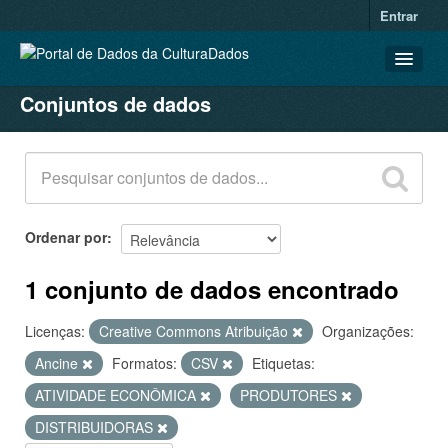
Entrar
Conjuntos de dados
CONJUNTOS DE DADOS
ORGANIZAÇÕES
GRUPOS
SOBRE
Ordenar por
1 conjunto de dados encontrado
Licenças:
Creative Commons Atribuição
Organizações:
Ancine
Formatos:
CSV
Etiquetas:
ATIVIDADE ECONÔMICA
PRODUTORES
DISTRIBUIDORAS