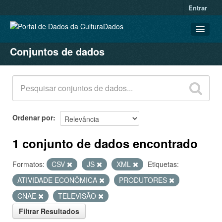
Entrar
Conjuntos de dados
CONJUNTOS DE DADOS
ORGANIZAÇÕES
GRUPOS
SOBRE
Ordenar por
1 conjunto de dados encontrado
Formatos:
CSV
JS
XML
Etiquetas:
ATIVIDADE ECONÔMICA
PRODUTORES
CNAE
TELEVISÃO
Filtrar Resultados