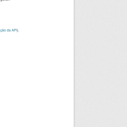
ção da API
).