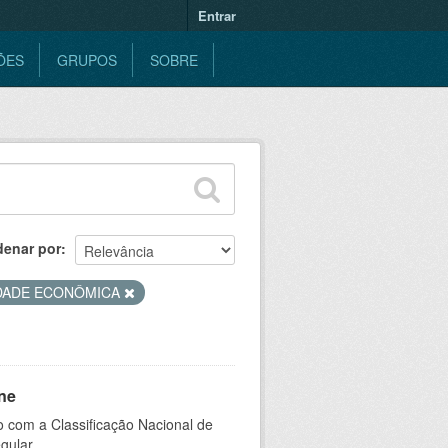
Entrar
ÕES
GRUPOS
SOBRE
denar por
IDADE ECONÔMICA
ne
 com a Classificação Nacional de
gular.