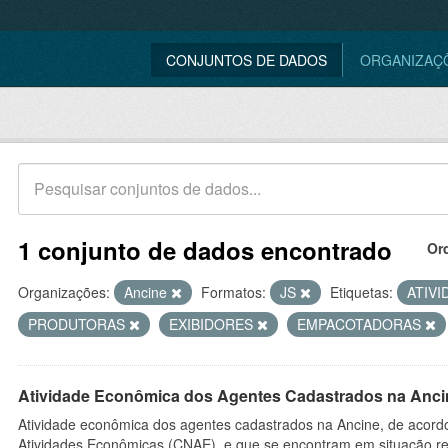
CONJUNTOS DE DADOS
ORGANIZAÇ
1 conjunto de dados encontrado
Or
Organizações:
Ancine
Formatos:
JS
Etiquetas:
ATIV
PRODUTORAS
EXIBIDORES
EMPACOTADORAS
Atividade Econômica dos Agentes Cadastrados na Anci
Atividade econômica dos agentes cadastrados na Ancine, de acordo
Atividades Econômicas (CNAE), e que se encontram em situação re