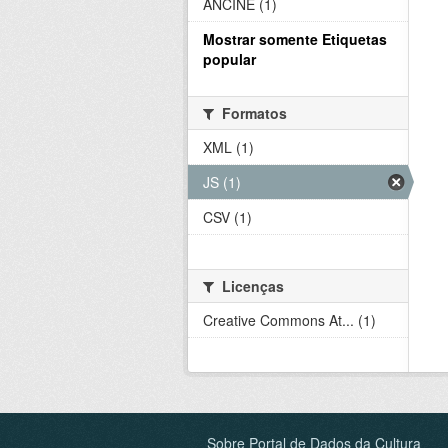
ANCINE (1)
Mostrar somente Etiquetas
popular
Formatos
XML (1)
JS (1)
CSV (1)
Licenças
Creative Commons At... (1)
Sobre Portal de Dados da Cultura