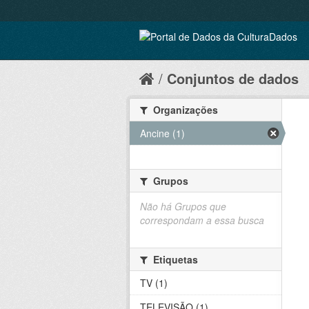
Conjuntos de dados
Organizações
Ancine (1)
Grupos
Não há Grupos que
correspondam a essa busca
Etiquetas
TV (1)
TELEVISÃO (1)