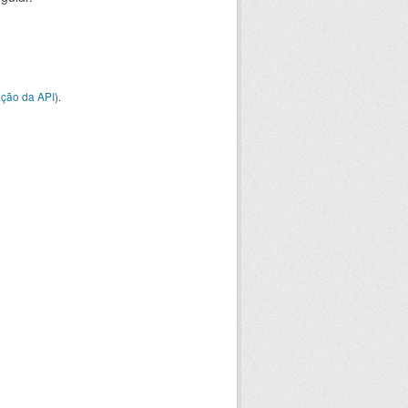
ção da API
).