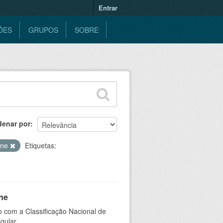
Entrar
ÕES
GRUPOS
SOBRE
denar por
ine
Etiquetas:
ne
 com a Classificação Nacional de
gular.