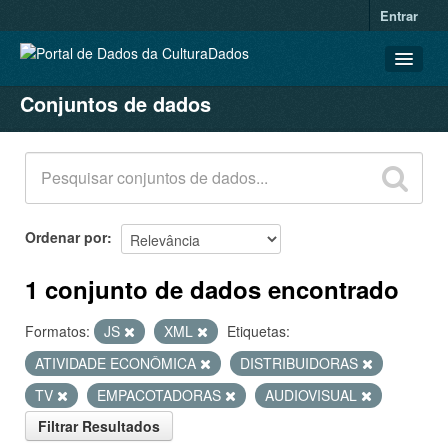
Entrar
Conjuntos de dados
CONJUNTOS DE DADOS
ORGANIZAÇÕES
GRUPOS
SOBRE
Ordenar por
1 conjunto de dados encontrado
Formatos:
JS
XML
Etiquetas:
ATIVIDADE ECONÔMICA
DISTRIBUIDORAS
TV
EMPACOTADORAS
AUDIOVISUAL
Filtrar Resultados