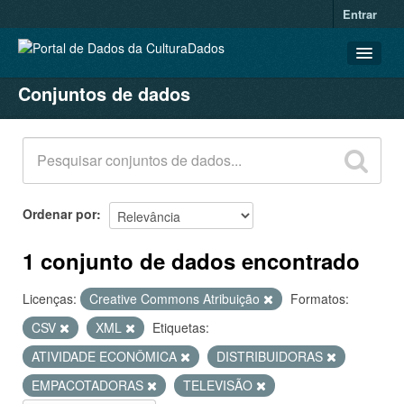
Entrar
Conjuntos de dados
CONJUNTOS DE DADOS
ORGANIZAÇÕES
GRUPOS
SOBRE
Ordenar por
1 conjunto de dados encontrado
Licenças:
Creative Commons Atribuição
Formatos:
CSV
XML
Etiquetas:
ATIVIDADE ECONÔMICA
DISTRIBUIDORAS
EMPACOTADORAS
TELEVISÃO