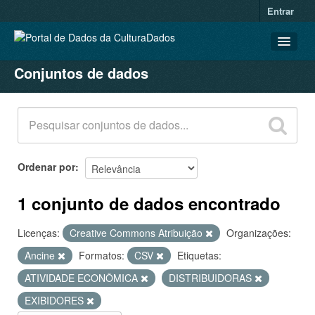
Entrar
Conjuntos de dados
CONJUNTOS DE DADOS
ORGANIZAÇÕES
GRUPOS
SOBRE
Ordenar por
1 conjunto de dados encontrado
Licenças:
Creative Commons Atribuição
Organizações:
Ancine
Formatos:
CSV
Etiquetas:
ATIVIDADE ECONÔMICA
DISTRIBUIDORAS
EXIBIDORES