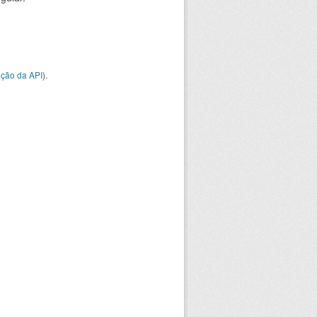
ção da API
).