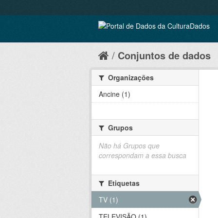
Conjuntos de dados
Organizações
Ancine (1)
Grupos
Não há Grupos que
correspondam a essa busca
Etiquetas
TV (1)
TELEVISÃO (1)