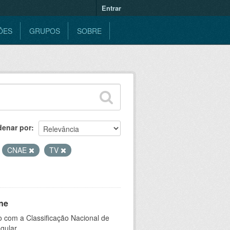
Entrar
ÕES
GRUPOS
SOBRE
denar por
CNAE
TV
ne
 com a Classificação Nacional de
gular.