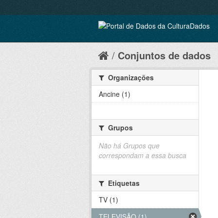
Conjuntos de dados
Organizações
Ancine (1)
Grupos
Não há Grupos que
correspondam a essa busca
Etiquetas
TV (1)
TELEVISÃO (1)