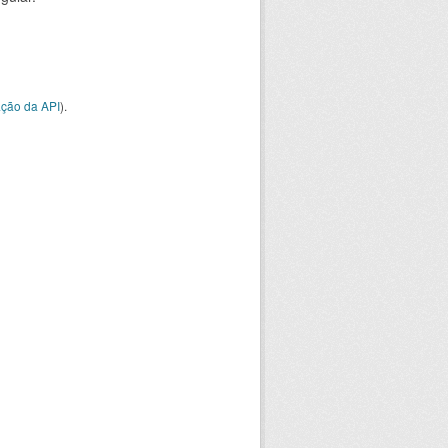
ção da API
).