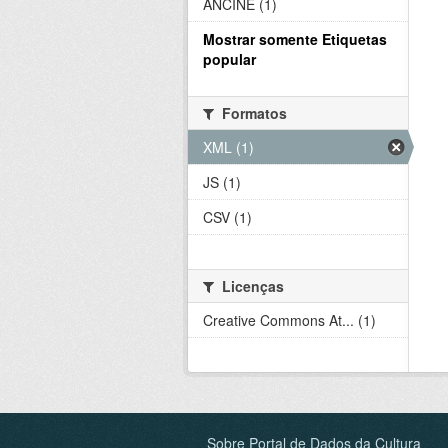
ANCINE (1)
Mostrar somente Etiquetas
popular
Formatos
XML (1)
JS (1)
CSV (1)
Licenças
Creative Commons At... (1)
Sobre Portal de Dados da Cultura