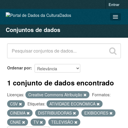
Entrar
Conjuntos de dados
CONJUNTOS DE DADOS
ORGANIZAÇÕES
GRUPOS
SOBRE
Ordenar por
1 conjunto de dados encontrado
Licenças:
Creative Commons Atribuição
Formatos:
CSV
Etiquetas:
ATIVIDADE ECONÔMICA
CINEMA
DISTRIBUIDORAS
EXIBIDORES
CNAE
TV
TELEVISÃO