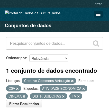
Entrar
Conjuntos de dados
CONJUNTOS DE DADOS
ORGANIZAÇÕES
GRUPOS
SOBRE
Ordenar por
1 conjunto de dados encontrado
Licenças:
Creative Commons Atribuição
Formatos:
CSV
Etiquetas:
ATIVIDADE ECONÔMICA
CINEMA
DISTRIBUIDORAS
TV
Filtrar Resultados