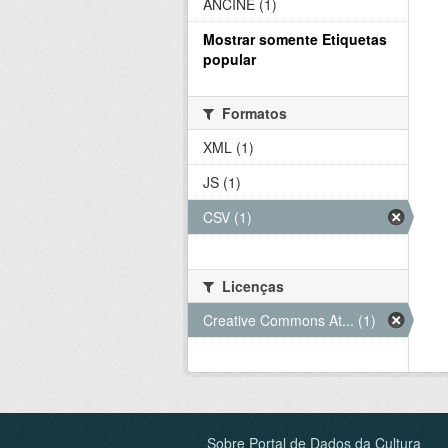
ANCINE (1)
Mostrar somente Etiquetas
popular
Formatos
XML (1)
JS (1)
CSV (1)
Licenças
Creative Commons At... (1)
Sobre Portal de Dados da Cultura