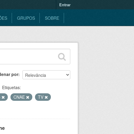
Entrar
ÕES
GRUPOS
SOBRE
denar por
Etiquetas:
S
CNAE
TV
ne