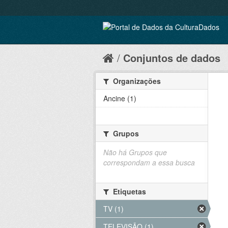
Conjuntos de dados
Organizações
Ancine (1)
Grupos
Não há Grupos que
correspondam a essa busca
Etiquetas
TV (1)
TELEVISÃO (1)