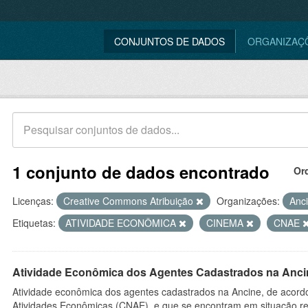
CONJUNTOS DE DADOS
ORGANIZAÇ
1 conjunto de dados encontrado
Or
Licenças:
Creative Commons Atribuição
Organizações:
Anc
Etiquetas:
ATIVIDADE ECONÔMICA
CINEMA
CNAE
Atividade Econômica dos Agentes Cadastrados na Anci
Atividade econômica dos agentes cadastrados na Ancine, de acordo
Atividades Econômicas (CNAE), e que se encontram em situação re