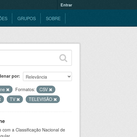
Entrar
ÕES
GRUPOS
SOBRE
denar por
ine
Formatos:
CSV
TV
TELEVISÃO
ne
 com a Classificação Nacional de
gular.