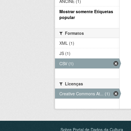
ANCINE (1)
Mostrar somente Etiquetas
popular
Formatos
XML (1)
JS (1)
CSV (1)
Licenças
Creative Commons At... (1)
Sobre Portal de Dados da Cultura