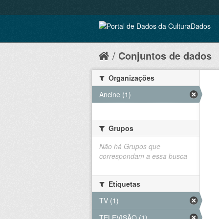
Conjuntos de dados
Organizações
Ancine (1)
Grupos
Não há Grupos que
correspondam a essa busca
Etiquetas
TV (1)
TELEVISÃO (1)