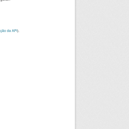
ção da API
).