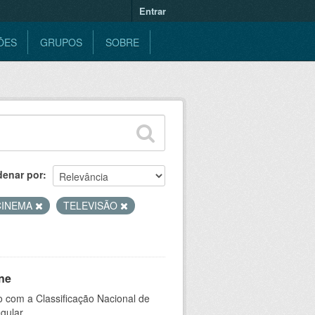
Entrar
ÕES
GRUPOS
SOBRE
denar por
CINEMA
TELEVISÃO
ne
 com a Classificação Nacional de
gular.