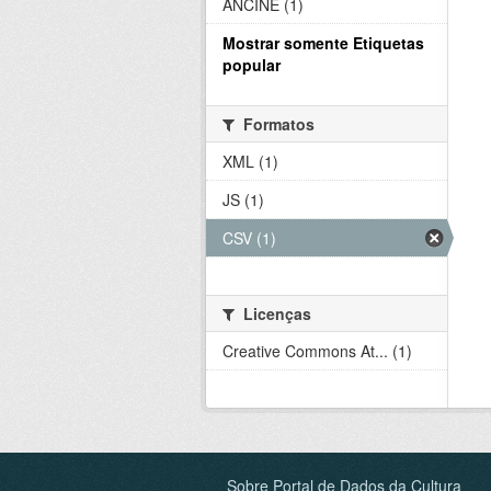
ANCINE (1)
Mostrar somente Etiquetas
popular
Formatos
XML (1)
JS (1)
CSV (1)
Licenças
Creative Commons At... (1)
Sobre Portal de Dados da Cultura