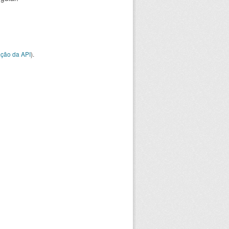
ção da API
).