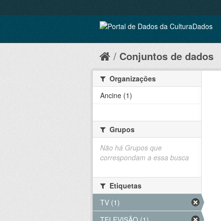
Conjuntos de dados
Organizações
Ancine (1)
Grupos
Não há Grupos que
correspondam a essa busca
Etiquetas
TV (1)
TELEVISÃO (1)