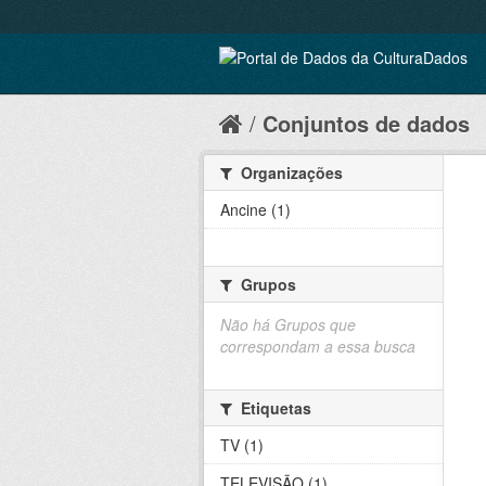
Conjuntos de dados
Organizações
Ancine (1)
Grupos
Não há Grupos que
correspondam a essa busca
Etiquetas
TV (1)
TELEVISÃO (1)