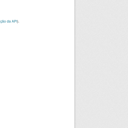
ção da API
).