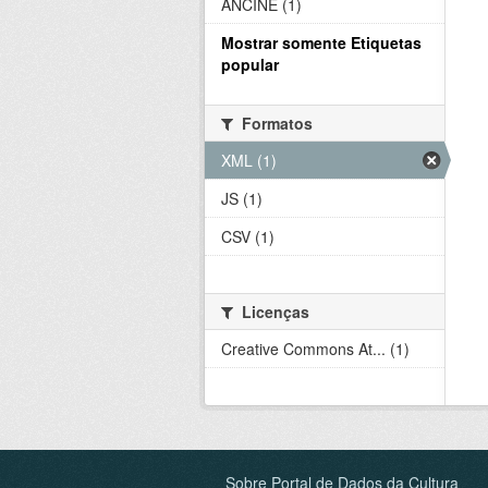
ANCINE (1)
Mostrar somente Etiquetas
popular
Formatos
XML (1)
JS (1)
CSV (1)
Licenças
Creative Commons At... (1)
Sobre Portal de Dados da Cultura