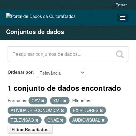
Entrar
Conjuntos de dados
CONJUNTOS DE DADOS
ORGANIZAÇÕES
GRUPOS
SOBRE
Ordenar por
1 conjunto de dados encontrado
Formatos:
CSV
XML
Etiquetas:
ATIVIDADE ECONÔMICA
EXIBIDORES
TELEVISÃO
CNAE
AUDIOVISUAL
Filtrar Resultados