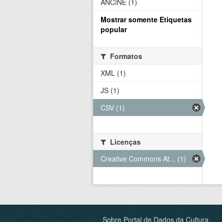
ANCINE (1)
Mostrar somente Etiquetas
popular
Formatos
XML (1)
JS (1)
CSV (1)
Licenças
Creative Commons At... (1)
Sobre Portal de Dados da Cultura