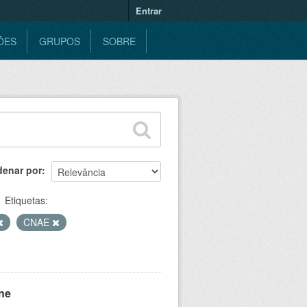
Entrar
ÕES
GRUPOS
SOBRE
denar por
Etiquetas:
CNAE
ne