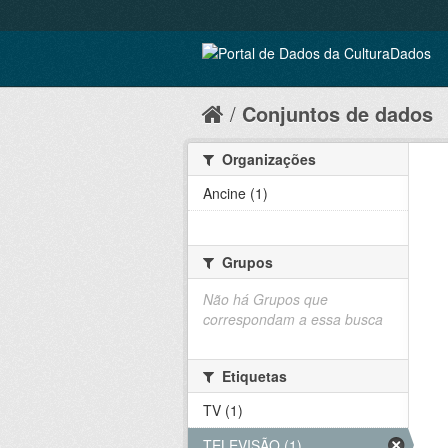
Conjuntos de dados
Organizações
Ancine (1)
Grupos
Não há Grupos que
correspondam a essa busca
Etiquetas
TV (1)
TELEVISÃO (1)