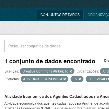
CONJUNTOS DE DADOS
ORGANIZAÇ
1 conjunto de dados encontrado
Or
Licenças:
Creative Commons Atribuição
Organizações:
Anc
Etiquetas:
ATIVIDADE ECONÔMICA
TV
TELEVISÃO
Atividade Econômica dos Agentes Cadastrados na Anci
Atividade econômica dos agentes cadastrados na Ancine, de acordo
Atividades Econômicas (CNAE), e que se encontram em situação re