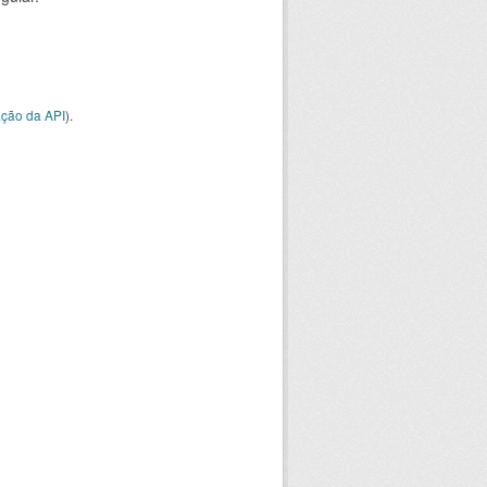
ção da API
).