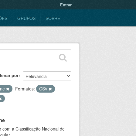
Entrar
ÕES
GRUPOS
SOBRE
denar por
ine
Formatos:
CSV
ne
 com a Classificação Nacional de
gular.