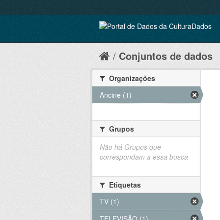
Conjuntos de dados
Organizações
Ancine (1)
Grupos
Não há Grupos que
correspondam a essa busca
Etiquetas
TV (1)
TELEVISÃO (1)