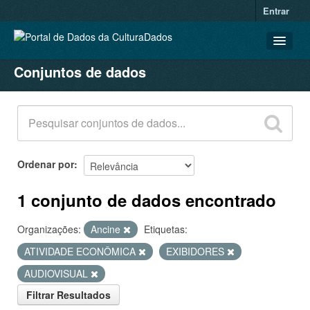
Entrar
Conjuntos de dados
CONJUNTOS DE DADOS
ORGANIZAÇÕES
GRUPOS
SOBRE
Ordenar por
1 conjunto de dados encontrado
Organizações:
Ancine
Etiquetas:
ATIVIDADE ECONÔMICA
EXIBIDORES
AUDIOVISUAL
Filtrar Resultados