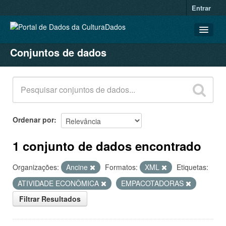
Entrar
Conjuntos de dados
CONJUNTOS DE DADOS
ORGANIZAÇÕES
GRUPOS
SOBRE
Ordenar por
1 conjunto de dados encontrado
Organizações:
Ancine
Formatos:
XML
Etiquetas:
ATIVIDADE ECONÔMICA
EMPACOTADORAS
Filtrar Resultados