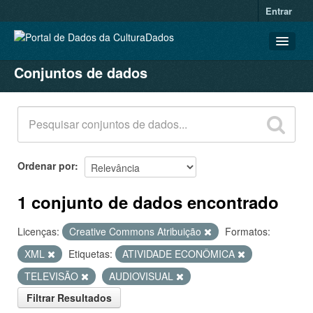
Entrar
Conjuntos de dados
CONJUNTOS DE DADOS
ORGANIZAÇÕES
GRUPOS
SOBRE
Ordenar por
1 conjunto de dados encontrado
Licenças:
Creative Commons Atribuição
Formatos:
XML
Etiquetas:
ATIVIDADE ECONÔMICA
TELEVISÃO
AUDIOVISUAL
Filtrar Resultados