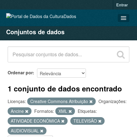
Entrar
Conjuntos de dados
CONJUNTOS DE DADOS
ORGANIZAÇÕES
GRUPOS
SOBRE
Ordenar por
1 conjunto de dados encontrado
Licenças:
Creative Commons Atribuição
Organizações:
Ancine
Formatos:
XML
Etiquetas:
ATIVIDADE ECONÔMICA
TELEVISÃO
AUDIOVISUAL