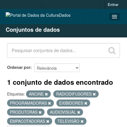
Entrar
Conjuntos de dados
CONJUNTOS DE DADOS
ORGANIZAÇÕES
GRUPOS
SOBRE
Ordenar por
1 conjunto de dados encontrado
Etiquetas:
ANCINE
RADIODIFUSORES
PROGRAMADORAS
EXIBIDORES
PRODUTORAS
AUDIOVISUAL
EMPACOTADORAS
TELEVISÃO