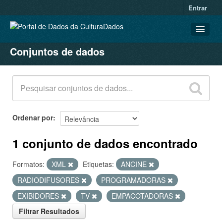
Entrar
Conjuntos de dados
CONJUNTOS DE DADOS
ORGANIZAÇÕES
GRUPOS
SOBRE
Ordenar por
1 conjunto de dados encontrado
Formatos:
XML
Etiquetas:
ANCINE
RADIODIFUSORES
PROGRAMADORAS
EXIBIDORES
TV
EMPACOTADORAS
Filtrar Resultados